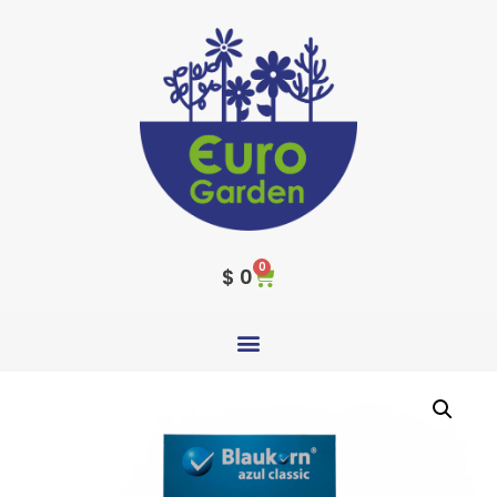
0
$
0