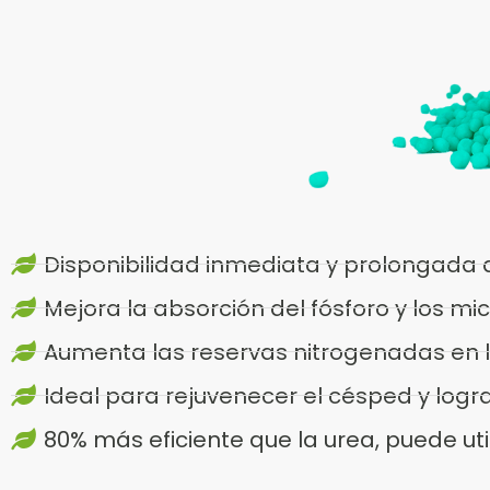
Disponibilidad inmediata y prolongada 
Mejora la absorción del fósforo y los mic
Aumenta las reservas nitrogenadas en la 
Ideal para rejuvenecer el césped y log
80% más eficiente que la urea, puede ut