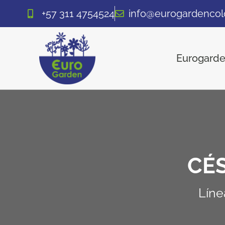
+57 311 4754524
info@eurogardenco
Eurogard
CÉS
Líne