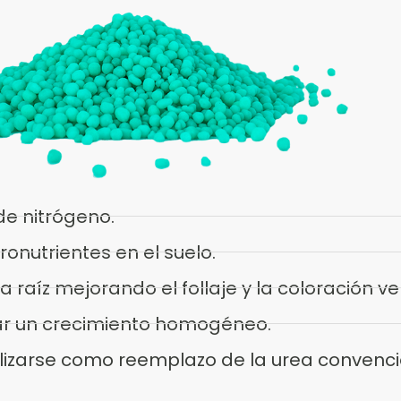
de nitrógeno.
ronutrientes en el suelo.
raíz mejorando el follaje y la coloración ve
rar un crecimiento homogéneo.
ilizarse como reemplazo de la urea convenci