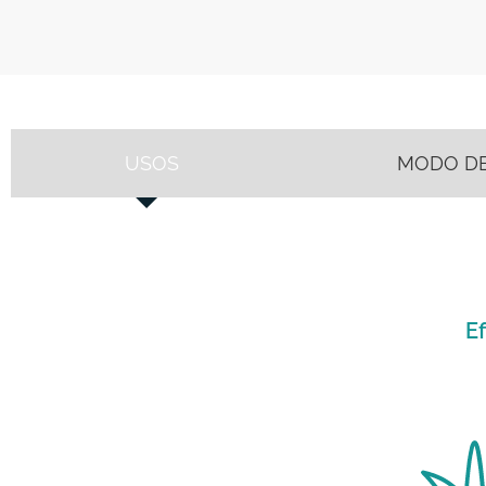
USOS
MODO D
Ef