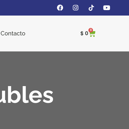
0
$
0
Contacto
ubles