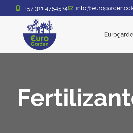
+57 311 4754524
info@eurogardenco
Eurogard
Fertilizan