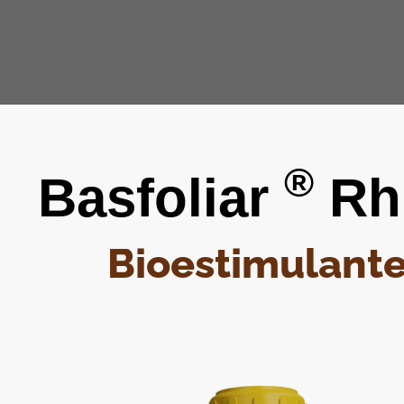
®
Basfoliar
Rh
Bioestimulant