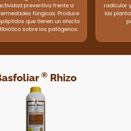
actividad preventiva frente a
radicular 
fermedades fúngicas. Produce
las plant
opéptidos que tienen un efecto
p
tibiótico sobre los patógenos.
®
asfoliar
Rhizo