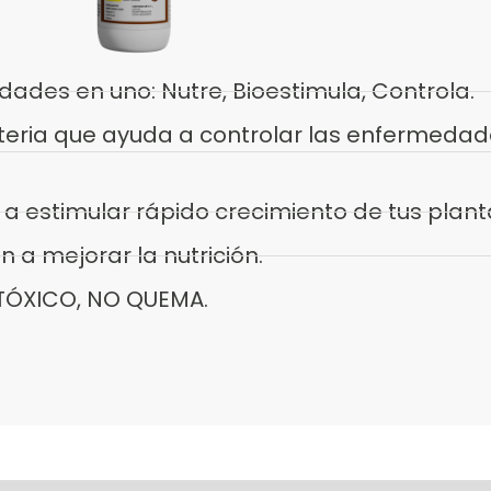
dades en uno: Nutre, Bioestimula, Controla.
teria que ayuda a controlar las enfermedad
a estimular rápido crecimiento de tus plant
 a mejorar la nutrición.
O TÓXICO, NO QUEMA.