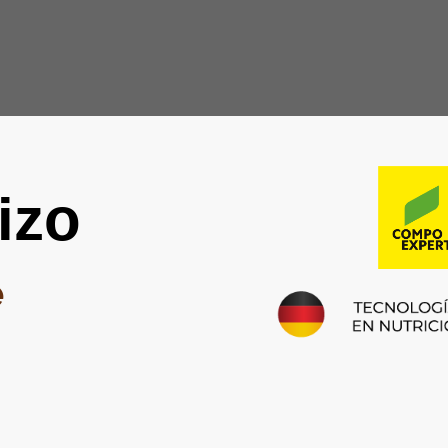
izo
e