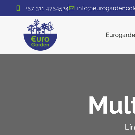
+57 311 4754524
info@eurogardenco
Eurogard
Mul
Lín